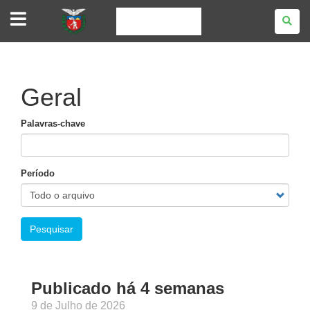
SIAFIC
-
SISTEMA
INTEGRADO
DE
EXECUÇÃO
ORÇAMENTÁRIA,
ADMINISTRAÇÃO
Geral
FINANCEIRA,
CONTABILIDADE
E
CONTROLE
Palavras-chave
Período
Pesquisar
Publicado há 4 semanas
9 de Julho de 2026