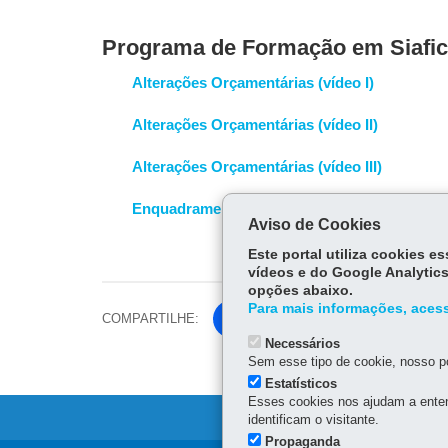
Programa de Formação em Siafic 
Alterações Orçamentárias (vídeo I)
Alterações Orçamentárias (vídeo II)
Alterações Orçamentárias (vídeo III)
Enquadramento de Crédito
Aviso de Cookies
Este portal utiliza cookies 
vídeos e do Google Analytics
opções abaixo.
Para mais informações, acess
COMPARTILHE:
Fa
ce
Necessários
Tw
Sem esse tipo de cookie, nosso po
bo
itt
Estatísticos
ok
Esses cookies nos ajudam a enten
er
identificam o visitante.
Propaganda