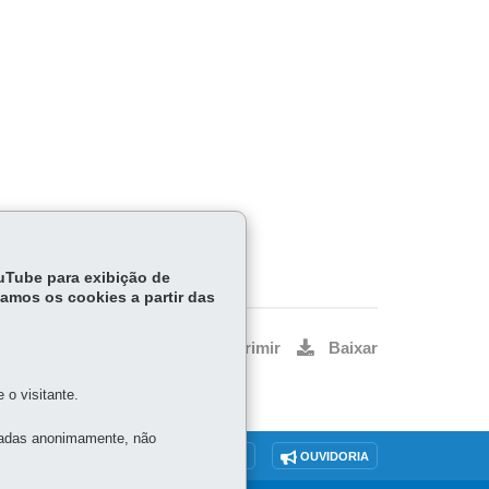
ouTube para exibição de
tamos os cookies a partir das
Voltar
Início
Imprimir
Baixar
o visitante.
tadas anonimamente, não
O SITE
DENUNCIE CORRUPÇÃO
OUVIDORIA