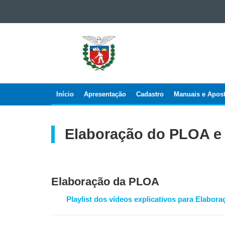
Ir para o conteúdo
Ir para a navegação
SIAFIC
Ir para a busca
-
Mapa do site
SISTEMA
INTEGRADO
DE
Início
Apresentação
Cadastro
Manuais e Apost
Navegação
EXECUÇÃO
ORÇAMENTÁ
principal
ADMINISTR
Elaboração do PLOA e
FINANCEIRA,
CONTABILID
E
CONTROLE
Elaboração da PLOA
Playlist dos vídeos explicativos para Elabo