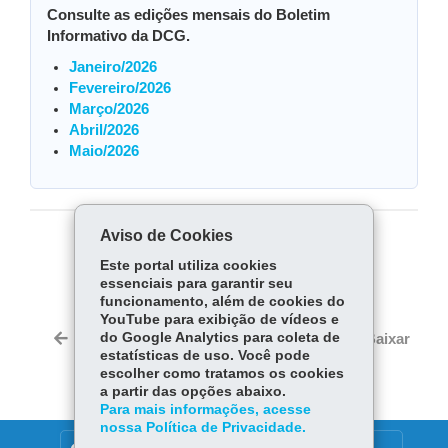
Consulte as edições mensais do Boletim
Informativo da DCG.
Janeiro/2026
Fevereiro/2026
Março/2026
Abril/2026
Maio/2026
Aviso de Cookies
COMPARTILHE:
Este portal utiliza cookies
essenciais para garantir seu
Fa
W
funcionamento, além de cookies do
ce
ha
YouTube para exibição de vídeos e
Tw
bo
ts
do Google Analytics para coleta de
Voltar
Início
Imprimir
Baixar
itt
estatísticas de uso. Você pode
ok
Ap
er
escolher como tratamos os cookies
p
a partir das opções abaixo.
Para mais informações, acesse
nossa Política de Privacidade.