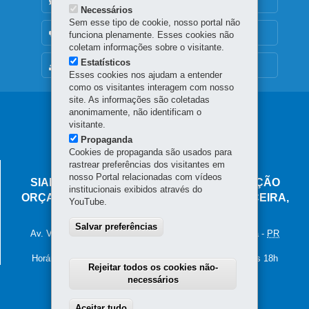
DENUNCIE CORRUPÇÃO
Necessários
Sem esse tipo de cookie, nosso portal não
OUVIDORIA
funciona plenamente. Esses cookies não
coletam informações sobre o visitante.
Estatísticos
MAPA DO SITE
Esses cookies nos ajudam a entender
como os visitantes interagem com nosso
site. As informações são coletadas
Navegação
anonimamente, não identificam o
visitante.
principal
Propaganda
Cookies de propaganda são usados para
rastrear preferências dos visitantes em
SECRETARIA DA FAZENDA
nosso Portal relacionadas com vídeos
SIAFIC - SISTEMA INTEGRADO DE EXECUÇÃO
institucionais exibidos através do
ORÇAMENTÁRIA, ADMINISTRAÇÃO FINANCEIRA,
YouTube.
CONTABILIDADE E CONTROLE
Salvar preferências
Av. Vicente Machado, 445 - Centro
-
80420-902
-
Curitiba
-
PR
MAPA
Horário de Atendimento: das 8h30 às 12h e das 13h30 às 18h
Rejeitar todos os cookies não-
necessários
Aceitar tudo
Withdraw consent