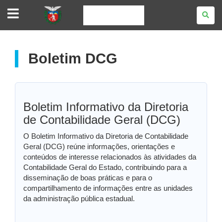
SIAFIC
-
SISTEMA
INTEGRADO
DE
EXECUÇÃO
ORÇAMENTÁRIA,
Boletim DCG
ADMINISTRAÇÃO
FINANCEIRA,
CONTABILIDADE
E
CONTROLE
Boletim Informativo da Diretoria
de Contabilidade Geral (DCG)
O Boletim Informativo da Diretoria de Contabilidade
Geral (DCG) reúne informações, orientações e
conteúdos de interesse relacionados às atividades da
Contabilidade Geral do Estado, contribuindo para a
disseminação de boas práticas e para o
compartilhamento de informações entre as unidades
da administração pública estadual.