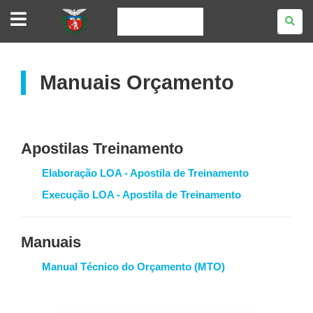
SIAFIC
-
SISTEMA
INTEGRADO
DE
EXECUÇÃO
ORÇAMENTÁRIA,
Manuais Orçamento
ADMINISTRAÇÃO
FINANCEIRA,
CONTABILIDADE
E
CONTROLE
Apostilas Treinamento
Elaboração LOA - Apostila de Treinamento
Execução LOA - Apostila de Treinamento
Manuais
Manual Técnico do Orçamento (MTO)