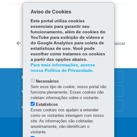
Aviso de Cookies
COMPARTILHE:
Este portal utiliza cookies
essenciais para garantir seu
Fa
W
funcionamento, além de cookies do
ce
ha
YouTube para exibição de vídeos e
Tw
bo
ts
do Google Analytics para coleta de
Voltar
Início
Imprimir
Baixar
itt
estatísticas de uso. Você pode
ok
Ap
er
escolher como tratamos os cookies
p
a partir das opções abaixo.
Para mais informações, acesse
nossa Política de Privacidade.
DENUNCIE CORRUPÇÃO
Necessários
Sem esse tipo de cookie, nosso portal não
OUVIDORIA
funciona plenamente. Esses cookies não
coletam informações sobre o visitante.
Estatísticos
MAPA DO SITE
Esses cookies nos ajudam a entender
como os visitantes interagem com nosso
site. As informações são coletadas
Navegação
anonimamente, não identificam o
visitante.